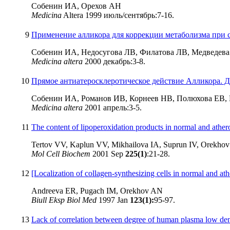
Собенин ИА, Орехов АН
Medicina
Altera 1999 июль/сентябрь:7-16.
9
Применение алликора для коррекции метаболизма при 
Собенин ИА, Недосугова ЛВ, Филатова ЛВ, Медведева
Medicina altera
2000 декабрь:3-8.
10
Прямое антиатеросклеротическое действие Алликора. 
Собенин ИА, Романов ИВ, Корнеев НВ, Полюхова ЕВ,
Medicina altera
2001 апрель:3-5.
11
The content of lipoperoxidation products in normal and ather
Tertov VV, Kaplun VV, Mikhailova IA, Suprun IV, Orekho
Mol Cell Biochem
2001 Sep
225(1)
:21-28.
12
[Localization of collagen-synthesizing cells in normal and ath
Andreeva ER, Pugach IM, Orekhov AN
Biull Eksp Biol Med
1997 Jan
123(1):
95-97.
13
Lack of correlation between degree of human plasma low densi