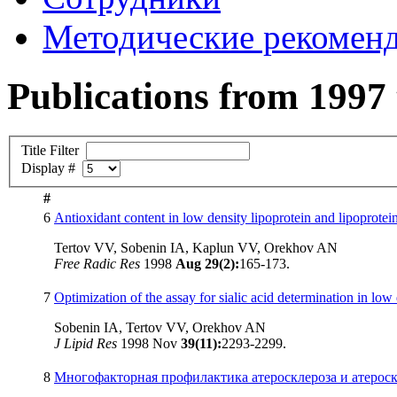
Методические рекомен
Publications from 1997
Title Filter
Display #
#
6
Antioxidant content in low density lipoprotein and lipoprotein
Tertov VV, Sobenin IA, Kaplun VV, Orekhov AN
Free Radic Res
1998
Aug 29(2):
165-173.
7
Optimization of the assay for sialic acid determination in low 
Sobenin IA, Tertov VV, Orekhov AN
J Lipid Res
1998 Nov
39(11):
2293-2299.
8
Многофакторная профилактика атеросклероза и атероск