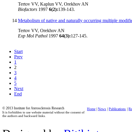
Tertov VV, Kaplun VV, Orekhov AN
Biofactors
1997
6(2):
139-143.
14
Metabolism of native and naturally occurring multiple modifie
Tertov VV, Orekhov AN
Exp Mol Pathol
1997
64(3):
127-145.
Start
Prev
1
2
3
4
5
Next
End
© 2013 Institute for Aterosclerosis Research
Home
|
News
|
Publications
|
Re
It is forbidden to use website material without the consent of
the authors and backward links.