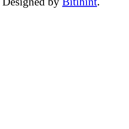
Designed by
Bitihint
.