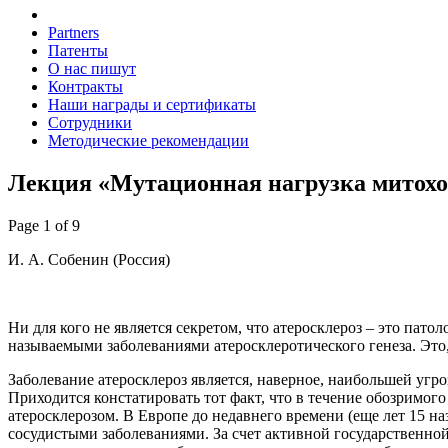
Partners
Патенты
О нас пишут
Контракты
Наши награды и сертификаты
Сотрудники
Методические рекомендации
Лекция «Мутационная нагрузка митохон
Page 1 of 9
И. А. Собенин (Россия)
Ни для кого не является секретом, что атеросклероз – это пат
называемыми заболеваниями атеросклеротического генеза. Это
Заболевание атеросклероз является, наверное, наибольшей угро
Приходится констатировать тот факт, что в течение обозримог
атеросклерозом. В Европе до недавнего времени (еще лет 15 на
сосудистыми заболеваниями. За счет активной государственной