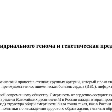
дриального генома и генетическая пред
ологический процесс в стенках крупных артерий, который проявл
, преимущественно, ишемическая болезнь сердца (ИБС), инфарк
зой современному обществу. Смертность от сердечно-сосудистых 
о времени (ближайших десятилетий) в России каждая вторая прои
зад) структура общей смертности была точно такая, как в Росси
 политики по насаждению здорового образа жизни, главным образ