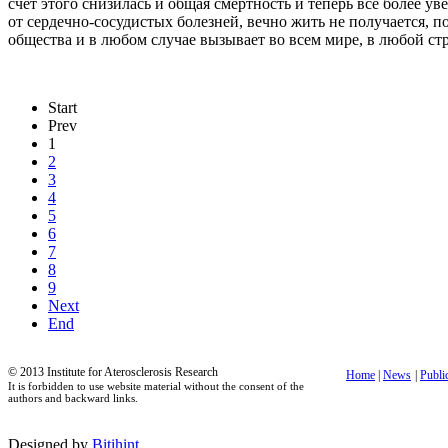
счет этого снизилась и общая смертность и теперь все более у
от сердечно-сосудистых болезней, вечно жить не получается, п
общества и в любом случае вызывает во всем мире, в любой ст
Start
Prev
1
2
3
4
5
6
7
8
9
Next
End
© 2013 Institute for Aterosclerosis Research
Home
|
News
|
Publi
It is forbidden to use website material without the consent of the
authors and backward links.
Designed by
Bitihint
.