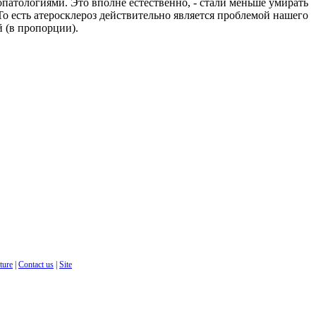
опатологиями. Это вполне естественно, - стали меньше умирать
 То есть атеросклероз действительно является проблемой нашего
й (в пропорции).
cture
|
Contact us
|
Site