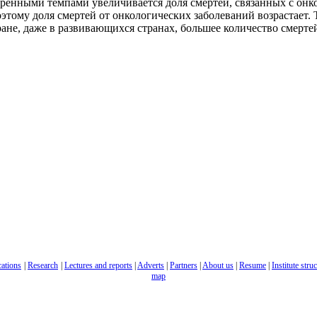
веренными темпами увеличивается доля смертей, связанных с онк
оэтому доля смертей от онкологических заболеваний возрастает.
ране, даже в развивающихся странах, большее количество смерте
cations
|
Research
|
Lectures and reports
|
Adverts
|
Partners
|
About us
|
Resume
|
Institute stru
map