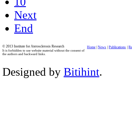
10
Next
End
© 2013 Institute for Aterosclerosis Research
Home
|
News
|
Publications
|
Re
It is forbidden to use website material without the consent of
the authors and backward links.
Designed by
Bitihint
.