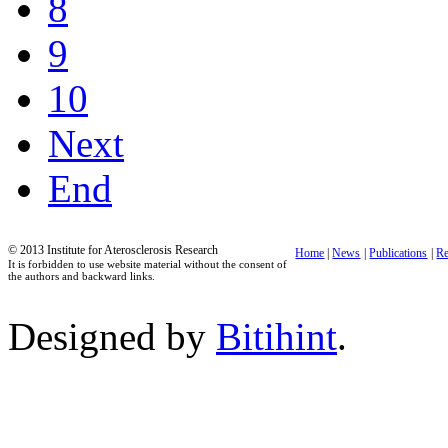
8
9
10
Next
End
© 2013 Institute for Aterosclerosis Research
Home
|
News
|
Publications
|
Re
It is forbidden to use website material without the consent of
the authors and backward links.
Designed by
Bitihint
.