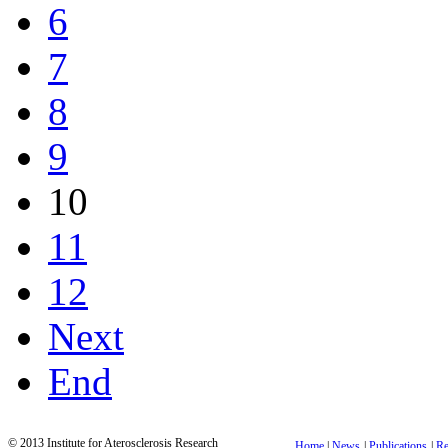
6
7
8
9
10
11
12
Next
End
© 2013 Institute for Aterosclerosis Research
Home
|
News
|
Publications
|
Re