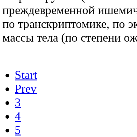
преждевременной ишемиче
по транскриптомике, по э
массы тела (по степени о
Start
Prev
3
4
5