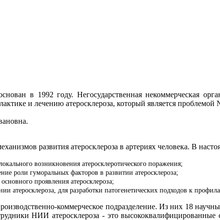
снован в 1992 году. Негосударственная некоммерческая орга
лактике и лечению атеросклероза, который является проблемой
вановна.
ханизмов развития атеросклероза в артериях человека. В наст
локального возникновения атеросклеротического поражения;
ение роли гуморальных факторов в развитии атеросклероза;
 основного проявления атеросклероза;
и атеросклероза, для разработки патогенетических подходов к профилак
оизводственно-коммерческое подразделение. Из них 18 научных 
отрудники НИИ атеросклероза - это высококвалифицированные