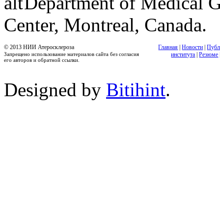
Department of Medical Ge
Center, Montreal, Canada.
© 2013 НИИ Атеросклероза
Главная
|
Новости
|
Публ
Запрещено использование материалов сайта без согласия
института
|
Резюме
его авторов и обратной ссылки.
Designed by
Bitihint
.