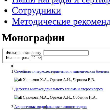
Сотрудники
Методические рекомен
Монографии
Фильтр по заголовку
Кол-во строк:
#
1
Семейная гиперхолестеринемия и ишемическая болезнь
Хашимов Х.А., Орехов А.Н., Чернова Е.В.
2
Дефекты митохондриального генома и атеросклероз
Сазонова М.А., Орехов А.Н., Собенин И.А.
3
Атерогенная модификация липопротеидов