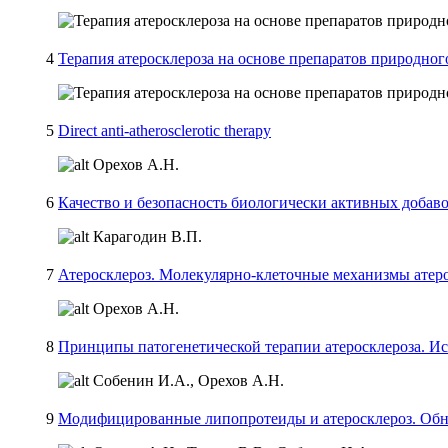
4
Терапия атеросклероза на основе препаратов природно
5
Direct anti-atherosclerotic therapy
Орехов А.Н.
6
Качество и безопасность биологически активных добав
Карагодин В.П.
7
Атеросклероз. Молекулярно-клеточные механизмы атеро
Орехов А.Н.
8
Принципы патогенетической терапии атеросклероза. Ис
Собенин И.А., Орехов А.Н.
9
Модифицированные липопротеиды и атеросклероз. Обна