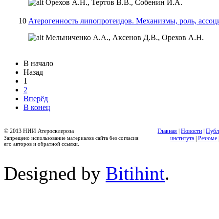
Орехов А.Н., Тертов В.В., Собенин И.А.
10
Атерогенность липопротеидов. Механизмы, роль, ассоц
Мельниченко А.А., Аксенов Д.В., Орехов А.Н.
В начало
Назад
1
2
Вперёд
В конец
© 2013 НИИ Атеросклероза
Главная
|
Новости
|
Публ
Запрещено использование материалов сайта без согласия
института
|
Резюме
его авторов и обратной ссылки.
Designed by
Bitihint
.