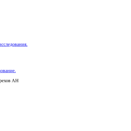
исследования.
дование.
Орехов АН