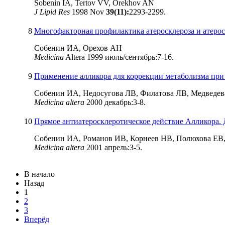
Sobenin IA, Tertov VV, Orekhov AN
J Lipid Res
1998 Nov
39(11):
2293-2299.
8
Многофакторная профилактика атеросклероза и атерос
Собенин ИА, Орехов АН
Medicina
Altera 1999 июль/сентябрь:7-16.
9
Применение алликора для коррекции метаболизма при
Собенин ИА, Недосугова ЛВ, Филатова ЛВ, Медведев
Medicina altera
2000 декабрь:3-8.
10
Прямое антиатеросклеротическое действие Алликора.
Собенин ИА, Романов ИВ, Корнеев НВ, Полюхова ЕВ
Medicina altera
2001 апрель:3-5.
В начало
Назад
1
2
3
Вперёд