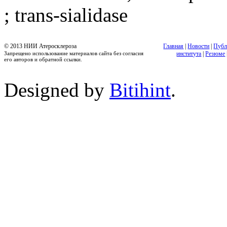
; trans-sialidase
© 2013 НИИ Атеросклероза
Главная
|
Новости
|
Публ
Запрещено использование материалов сайта без согласия
института
|
Резюме
его авторов и обратной ссылки.
Designed by
Bitihint
.