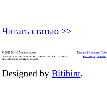
Читать статью >>
© 2013 НИИ Атеросклероза
Главная
|
Новости
|
Публ
Запрещено использование материалов сайта без согласия
института
|
Резюме
его авторов и обратной ссылки.
Designed by
Bitihint
.