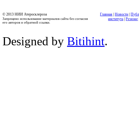
© 2013 НИИ Атеросклероза
Главная
|
Новости
|
Публ
Запрещено использование материалов сайта без согласия
института
|
Резюме
его авторов и обратной ссылки.
Designed by
Bitihint
.