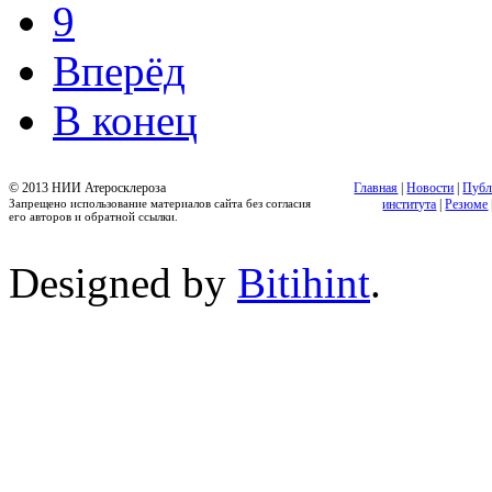
9
Вперёд
В конец
© 2013 НИИ Атеросклероза
Главная
|
Новости
|
Публ
Запрещено использование материалов сайта без согласия
института
|
Резюме
его авторов и обратной ссылки.
Designed by
Bitihint
.