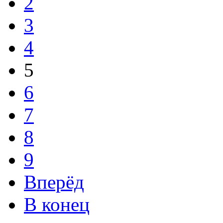
2
3
4
5
6
7
8
9
Вперёд
В конец