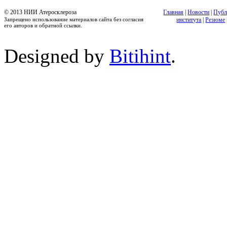
© 2013 НИИ Атеросклероза
Главная
|
Новости
|
Публ
Запрещено использование материалов сайта без согласия
института
|
Резюме
его авторов и обратной ссылки.
Designed by
Bitihint
.